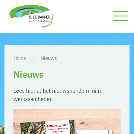
H.
de
H.
Bakker
de
Expertisebureau
Home
Nieuws
Bakker
Nieuws
Expertisebureau
Lees hier al het nieuws rondom mijn
werkzaamheden.