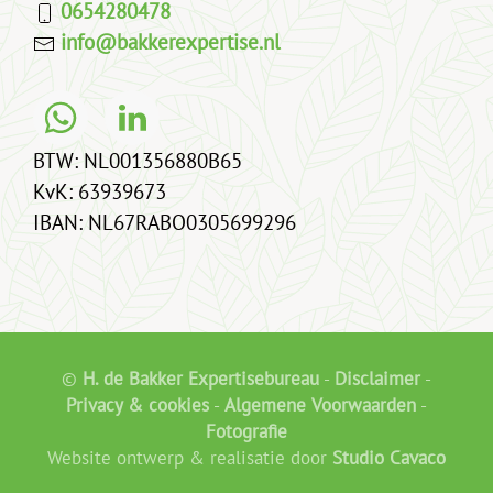
0654280478
info@bakkerexpertise.nl
BTW: NL001356880B65
KvK: 63939673
IBAN: NL67RABO0305699296
©
H. de Bakker Expertisebureau
-
Disclaimer
-
Privacy & cookies
-
Algemene Voorwaarden
-
Fotografie
Website ontwerp & realisatie door
Studio Cavaco